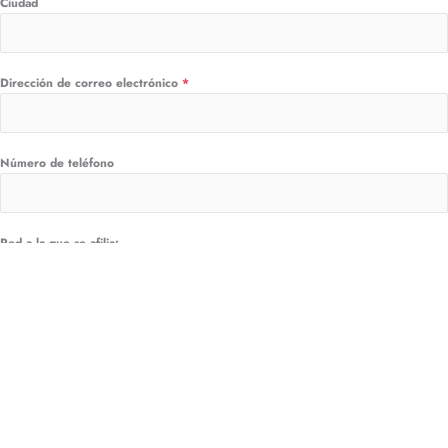
Ciudad
Dirección de correo electrónico
*
Número de teléfono
Red a la que se afilia:
Sociedad Científica Iberoamericana de Derechos Humanos
(SCIDH)
Asociación Internacional de Investigadoras e Investigadores
sobre Estudios de Género (AIEG)
Sociedad Científica Iberoamericana de Ciencia Política:
Gobierno, Democracia y Políticas Públicas (SDG&P)